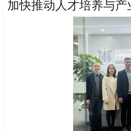
加快推动人才培养与产