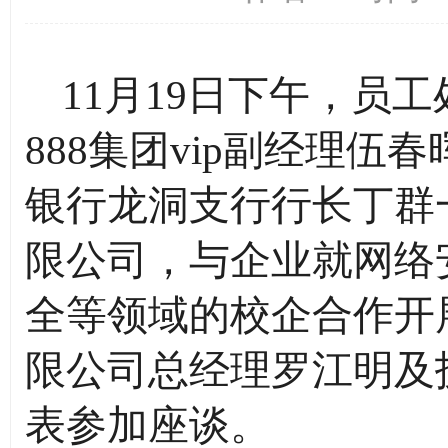
11
月19日下午，员
888集团vip副经理
银行龙洞支行行长丁群
限公司，与企业就网络
全等领域的校企合作开
限公司总经理罗江明及
表参加座谈。