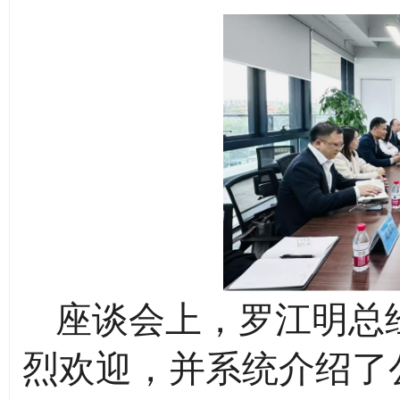
座谈会上，罗江明总
烈欢迎，并系统介绍了