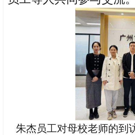
朱杰员工对母校老师的到