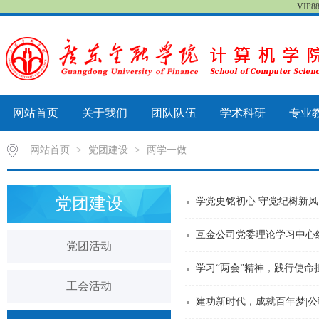
VIP
网站首页
关于我们
团队队伍
学术科研
专业
网站首页
>
党团建设
>
两学一做
党团建设
学党史铭初心 守党纪树新风
互金公司党委理论学习中心
党团活动
工会活动
建功新时代，成就百年梦|公