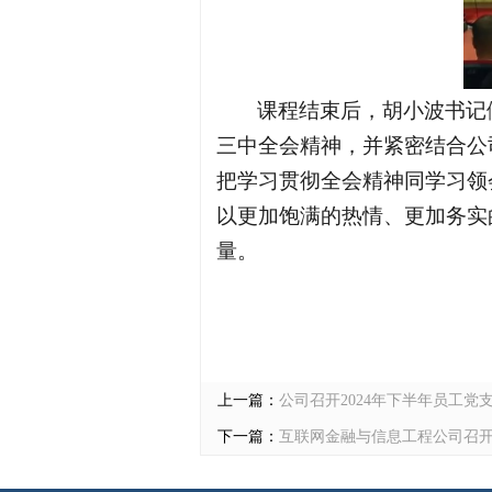
课程结束后，胡小波书记
三中全会精神，并紧密结合公
把学习贯彻全会精神同学习领
以更加饱满的热情、更加务实
量。
上一篇：
公司召开2024年下半年员工党
下一篇：
互联网金融与信息工程公司召