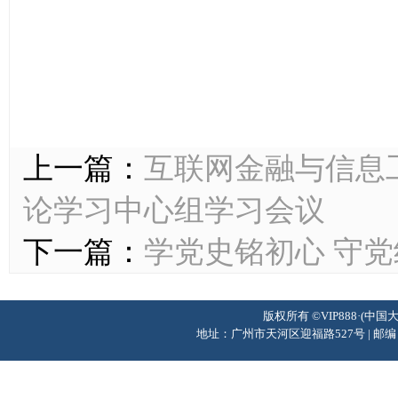
上一篇：
互联网金融与信息
论学习中心组学习会议
下一篇：
学党史铭初心 守
版权所有 ©VIP888·(中国
地址：广州市天河区迎福路527号 | 邮编：510