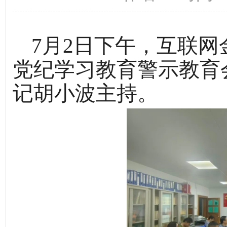
7
月2日下午，互联网
党纪学习教育警示教育
记胡小波主持。