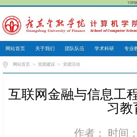
VIP
网站首页
关于我们
团队队伍
学术科研
专业
网站首页
>
党团建设
>
党团活动
互联网金融与信息工
习教
作者： 时间：2