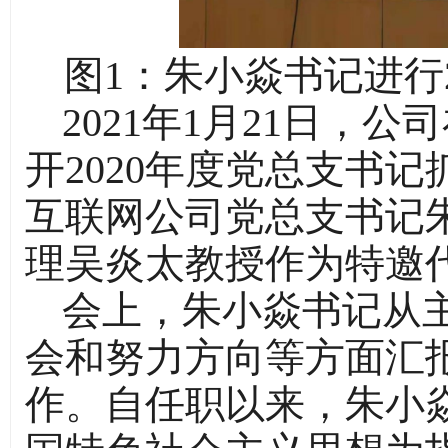
图
1：朱小焱书记进行
2021年1月21日，
开
2020年
度党总支书记
互联网公司党总支书记
理吴炎太教授作为特邀
会上，朱小焱书记从
会和努力方向等方面汇
作。自任职以来，朱小