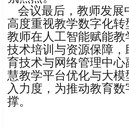
会议最后，教师发展
高度重视教学数字化转
教师在人工智能赋能教
技术培训与资源保障，
育技术与网络管理中心
慧教学平台优化与大模
入力度，为推动教育数
撑。