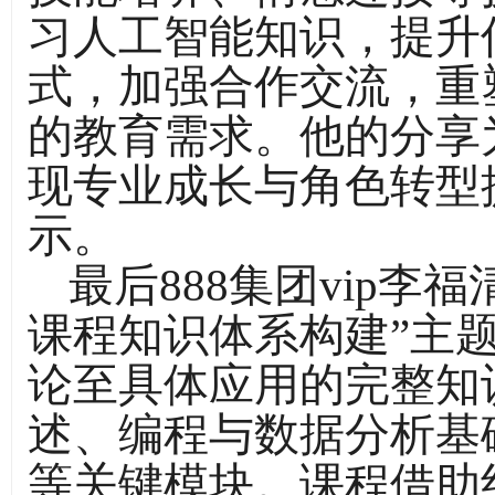
习人工智能知识，提升
式，加强合作交流，重
的教育需求。他的分享
现专业成长与角色转型
示。
最后
888集团vip
李福
课程知识体系构建”主
论至具体应用的完整知
述、编程与数据分析基
等关键模块。课程借助