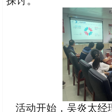
探讨。
活动开始，吴炎太经