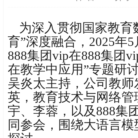
为深入贯彻国家教育
育”深度融合，2025年
888集团vip在888集
在教学中应用”专题研讨会
吴炎太主持，公司教师
英，教育技术与网络管
宇、李蓉，以及888集
同参会，围绕大语言模